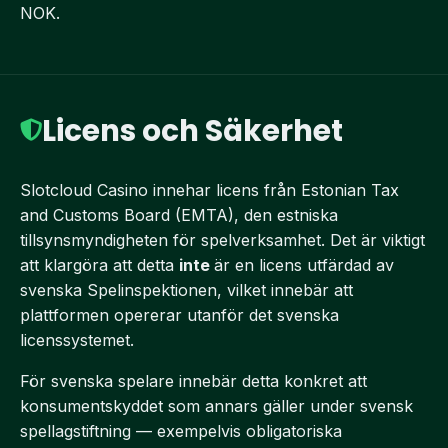
NOK.
Licens och Säkerhet
Slotcloud Casino innehar licens från Estonian Tax
and Customs Board (EMTA), den estniska
tillsynsmyndigheten för spelverksamhet. Det är viktigt
att klargöra att detta
inte
är en licens utfärdad av
svenska Spelinspektionen, vilket innebär att
plattformen opererar utanför det svenska
licenssystemet.
För svenska spelare innebär detta konkret att
konsumentskyddet som annars gäller under svensk
spellagstiftning — exempelvis obligatoriska