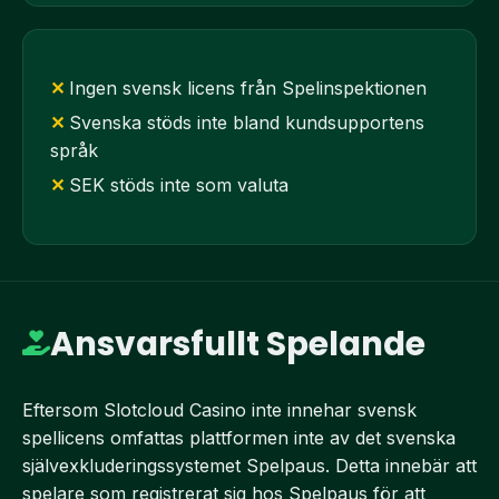
Ingen svensk licens från Spelinspektionen
Svenska stöds inte bland kundsupportens
språk
SEK stöds inte som valuta
Ansvarsfullt Spelande
Eftersom Slotcloud Casino inte innehar svensk
spellicens omfattas plattformen inte av det svenska
självexkluderingssystemet Spelpaus. Detta innebär att
spelare som registrerat sig hos Spelpaus för att