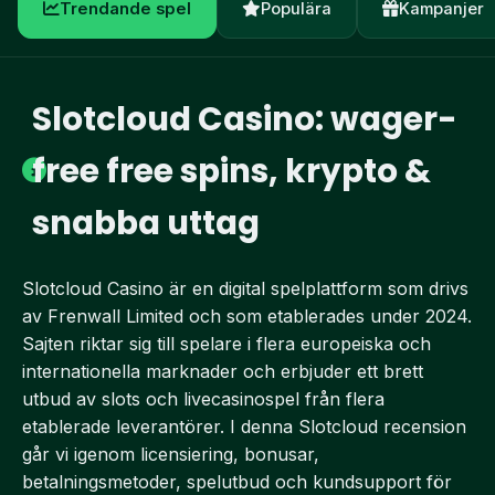
Trendande spel
Populära
Kampanjer
Slotcloud Casino: wager-
free free spins, krypto &
snabba uttag
Slotcloud Casino är en digital spelplattform som drivs
av Frenwall Limited och som etablerades under 2024.
Sajten riktar sig till spelare i flera europeiska och
internationella marknader och erbjuder ett brett
utbud av slots och livecasinospel från flera
etablerade leverantörer. I denna Slotcloud recension
går vi igenom licensiering, bonusar,
betalningsmetoder, spelutbud och kundsupport för