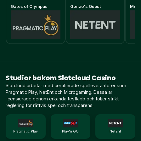
Gates of Olympus
Gonzo's Quest
Mone
Studior bakom Slotcloud Casino
Slotcloud arbetar med certifierade spelleverantörer som
Pragmatic Play, NetEnt och Microgaming. Dessa är
licensierade genom erkända testlabb och följer strikt
reglering för rättvis spel och transparens.
Pragmatic Play
Play'n GO
NetEnt