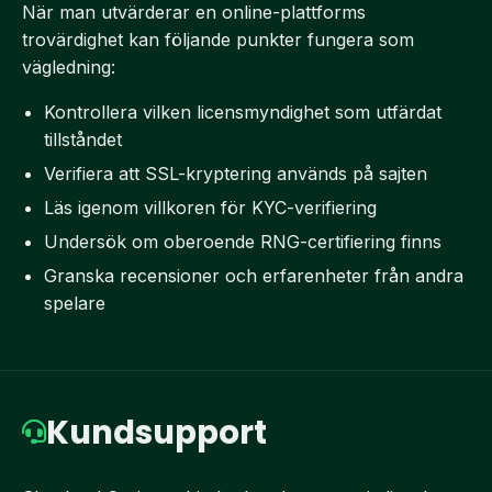
När man utvärderar en online-plattforms
trovärdighet kan följande punkter fungera som
vägledning:
Kontrollera vilken licensmyndighet som utfärdat
tillståndet
Verifiera att SSL-kryptering används på sajten
Läs igenom villkoren för KYC-verifiering
Undersök om oberoende RNG-certifiering finns
Granska recensioner och erfarenheter från andra
spelare
Kundsupport