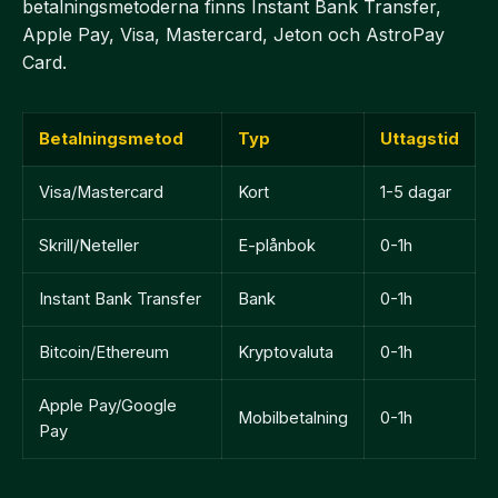
betalningsmetoderna finns Instant Bank Transfer,
Apple Pay, Visa, Mastercard, Jeton och AstroPay
Card.
Betalningsmetod
Typ
Uttagstid
Visa/Mastercard
Kort
1-5 dagar
Skrill/Neteller
E-plånbok
0-1h
Instant Bank Transfer
Bank
0-1h
Bitcoin/Ethereum
Kryptovaluta
0-1h
Apple Pay/Google
Mobilbetalning
0-1h
Pay