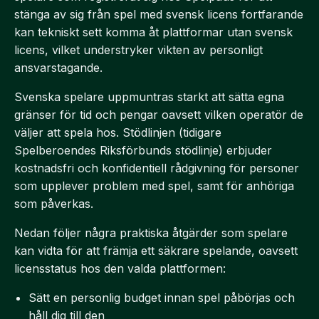
stänga av sig från spel med svensk licens fortfarande
kan tekniskt sett komma åt plattformar utan svensk
licens, vilket understryker vikten av personligt
ansvarstagande.
Svenska spelare uppmuntras starkt att sätta egna
gränser för tid och pengar oavsett vilken operatör de
väljer att spela hos. Stödlinjen (tidigare
Spelberoendes Riksförbunds stödlinje) erbjuder
kostnadsfri och konfidentiell rådgivning för personer
som upplever problem med spel, samt för anhöriga
som påverkas.
Nedan följer några praktiska åtgärder som spelare
kan vidta för att främja ett säkrare spelande, oavsett
licensstatus hos den valda plattformen:
Sätt en personlig budget innan spel påbörjas och
håll dig till den