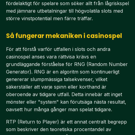
fördelaktigt för spelare som söker allt från lågriskspel
med jämnare utbetalningar till högvolatila slots med
större vinstpotential men färre träffar.
Så fungerar mekaniken i casinospel
För att förstå varför utfallen i slots och andra
casinospel anses vara rättvisa krävs en
grundläggande förståelse för RNG (Random Number
Generator). RNG är en algoritm som kontinuerligt
genererar slumpmässiga talsekvenser, vilket
säkerställer att varje spinn eller korthand är
oberoende av tidigare utfall. Detta innebär att inget
mönster eller "system" kan förutsäga nästa resultat,
oavsett hur många gånger man spelat tidigare.
RTP (Return to Player) är ett annat centralt begrepp
som beskriver den teoretiska procentandel av