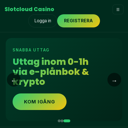
Slotcloud Casino
☰
Logga in
REGISTRERA
SNABBA UTTAG
Uttag inom 0-1h
via e-plånbok &
krypto
←
→
KOM IGÅNG